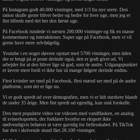
På Instagram godt 40.000 visninger, med 1/3 fra nye seere. Den
ration skulle gerne bliver bedre og bedre for hver uge, men jeg er
fint tilfreds med det her den første uge.
På Facebook rundede vi næsten 200.000 visninger og fik en masse
kommentarer og interaktioner. Super uge på Facebook, men vi vil
gerne have mere selvfølgelig.
Youtube i en noget sløvere opstart med 5700 visninger, men tiden
der er brugt på at poste derinde også, den er godt givet ud. Vi
arbejder for at den bliver lige så god, som de andre. Udgangspunktet
er lavere mest fordi vi ikke har så mange følgere derinde endnu.
Flest kvinder ser med på Facebook, flest mænd ser med på de andre
platforme, som det er lige nu.
Vi er godt spredt ud over demografien, men vi er lidt stærkere blandt
de under 35 årige. Men fint spredt ud egentlig, kun små forskelle.
Den mest populære video var videoen med vandflasken, en analog
til svineeksporten, der forklarer hvorfor en eksport ikke
nødvendigvis behøver at være gavnlig for fællesskabet. På TikTok
har den i skrivende stund fået 28.100 visninger.