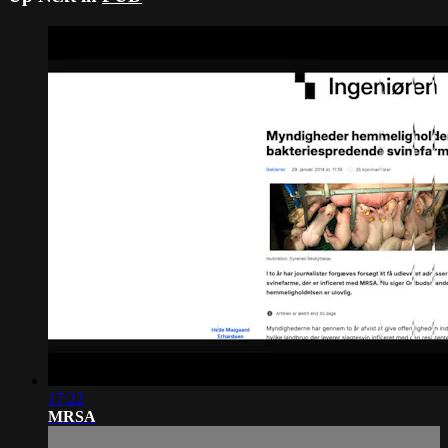
17:22
MRSA