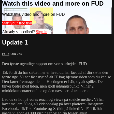
Watch this video and more on FUD
Watch this video and more on FUD
Start your free trial
Already subscribed?
Sign in
Update 1
FUD
• 3m 26s
Den første ugentlige rapport om vores arbejde i FUD.
Tak fordi du har støttet; her er hvad du har fået ud af din støtte den
første uge. Vi har fået styr på alt IT bag hjemmesiden som du kan se.
Den kører fremragende nu. Hostingen er i 4k, og alt spiller. Den
bliver bedre med tiden, men godt udgangspunkt. Vi har 2
minidokumentarer online og den næste er på trapperne.
Lad os se lidt på vores reach og views på soaicle medier: Vi har
lavet mellem 30 og 40 videoopslag på hver platform. Instagram,
Facebook, TikTok, Youtube og X (lidt på linkedIN. På TikTok
nåede vi godt 90.000 visninger og en fin følgervækst.