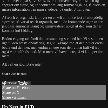
Vi fik lavet et par sjove skits, hvor landmænd ringer til staten og
spørger om støtte, og lidt content af lang format også, og så ellers en
masse information i en masse videoer på under 3 minutter.
Al reach er organisk. Ud over en enkelt annonce-test af ubetydelig
størrelse, så var al reach organisk, men i de kommende uger sætter
jeg også annoncer igang og geninvesterer noget af det, som der er
kommet ind i bidrag.
Endnu engang tak fordi du har støttet og ser med her. Vi ses om en
uge til den næste opdatering. Jeg vil kæmpe for, at den bliver endnu
bedre end den her, men endnu en uge som den vi har haft vil jeg
også være tilfreds med. Men mere vil have mere, så vi kæmper for
mere.
Alt i alt en god første uge!
Share with friends
Facebook
X
Email
Share on Facebook
Share on X
Share via Email
Up Next in
FUD